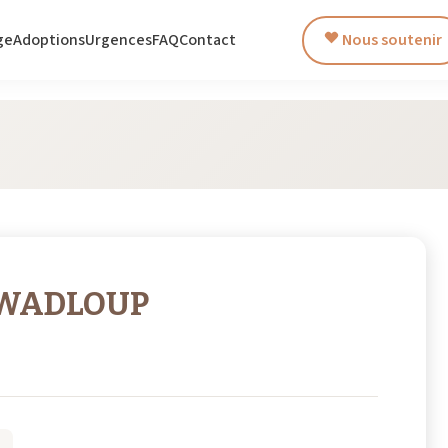
ge
Adoptions
Urgences
FAQ
Contact
Nous soutenir
GWADLOUP