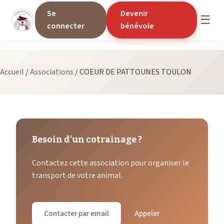
Se
Devenir
☰
connecter
bénévole
Accueil
/
Associations
/
COEUR DE PATTOUNES TOULON
Besoin d'un cotrainage ?
Contactez cette association pour organiser le
transport de votre animal.
Contacter par email
Appeler