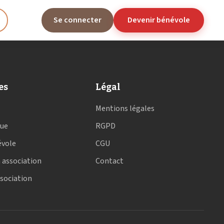
Se connecter
Devenir bénévole
es
Légal
Mentions légales
que
RGPD
évole
CGU
 association
Contact
ssociation