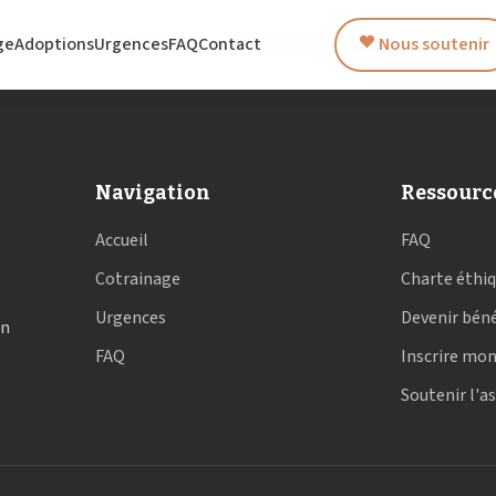
IMO AN NOU GWADLOUP
ge
Adoptions
Urgences
FAQ
Contact
Nous soutenir
Navigation
Ressourc
Accueil
FAQ
Cotrainage
Charte éthi
Urgences
Devenir bén
en
FAQ
Inscrire mon
Soutenir l'a